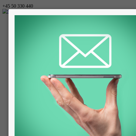
+45 50 330 440
IT-LØSNINGER
CATO NETWORKS
GLOBAL CONNECTIVITY
ARCTIC WOLF
OM OS
KARRIERE
VISION, MISSION, VÆRDIER
USE CASES
HOYER MOTORS
FLÜGGER
CABINPLANT
VIDENSCENTER
HVAD ER SASE?
HVAD ER DLP?
HVAD ER SD-WAN?
HVAD ER IPS?
HVAD ER XDR?
HVAD ER SWG?
HVAD ER SSE?
HVAD ER ENDPOINT PROTECTION?
HVAD ER ZTNA?